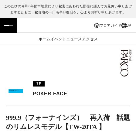
このたびの令和8年熊本地震により被害にあわれた皆様に謹んでお見舞い申しあげ
ますとともに、被災地の一日も早い復旧を、心よりお祈り申しあげます。
フロアガイド
ENGLISH
フロアガイド
JP
施設案内・アクセス
繁体字
ホーム
イベント
ニュース
アクセス
イベント・ポップアップ
簡体字
ニュース
한국어
レストラン・カフェ
ภาษาไทย
7F
TAX FREE
日本語
POKER FACE
PARCOメンバーズ
999.9（フォーナインズ） 再入荷 話題
のリムレスモデル【TW-20TA 】
JP