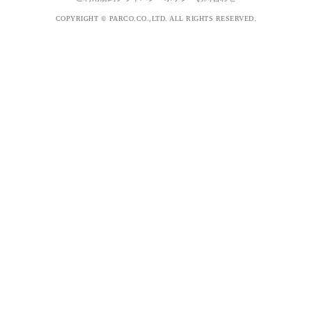
COPYRIGHT © PARCO.CO.,LTD. ALL RIGHTS RESERVED.