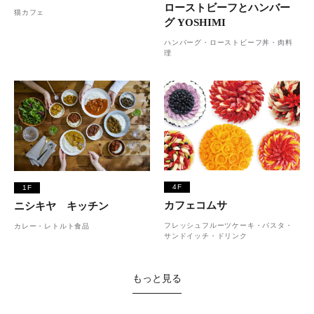
ローストビーフとハンバー
猫カフェ
グ YOSHIMI
ハンバーグ・ローストビーフ丼・肉料
理
4F
1F
カフェコムサ
ニシキヤ キッチン
フレッシュフルーツケーキ・パスタ・
カレー・レトルト食品
サンドイッチ・ドリンク
もっと見る