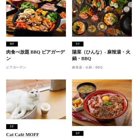
RF
5F
肉食べ放題 BBQ ビアガーデ
陽菜（ひんな）- 麻辣湯・火
ン
鍋・BBQ
ビアガーデン
麻辣湯・火鍋・BBQ
5F
9F
Cat Café MOFF