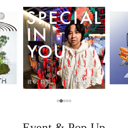
イベント・ポップアップ
簡体字
ニュース
한국어
レストラン・カフェ
ภาษาไทย
TAX FREE
日本語
PARCOメンバーズ
JP
3
1
2
4
5
Event & Pop Up