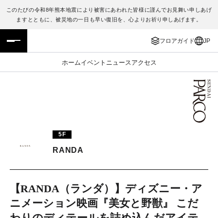
このたびの令和8年熊本地震により被害にあわれた皆様に謹んでお見舞い申しあげ
ますとともに、被災地の一日も早い復旧を、心よりお祈り申しあげます。
フロアガイド
ENGLISH
フロアガイド
JP
施設案内・アクセス
繁体字
ホーム
イベント
ニュース
アクセス
イベント・ポップアップ
簡体字
ニュース
한국어
レストラン・カフェ
ภาษาไทย
5F
TAX FREE
日本語
RANDA
PARCOメンバーズ
【RANDA（ランダ）】ディズニー・ア
ニメーション映画『美女と野獣』 こだ
JP
わりのディテールを詰め込んだアイテ