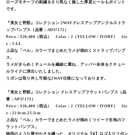
ローズモチーフの刺繍をさり気なく施した厚底ヒールもポイント
です。
『美女と野獣』コレクション 2WAYドレスアップアンクルストラ
ップパンプス（品番：AD37172）
Price：¥26,400（税込） Color：2（YELLOW / IVORY） Siz
e：S-LL
上品な「ベル」カラーでまとめたラメが煌めくストラップパンプ
ス。
ラメがきらめくチュールを繊細に重ね、アッパー全体をクチュー
ルライクに演出いたしました。
リボンは取り外し可能な2WAY仕様になっております。
『美女と野獣』コレクション ドレスアップフラットパンプス（品
番：AP37173）
Price：¥26,400（税込） Color：2（YELLOW / IVORY） Siz
e：22.0cm-25.5cm
上品な「ベル」カラーでまとめたラメが煌めくツイード生地のフ
ラットパンプス。
物語のような華やかさを纏った、オリジナル【R】ロゴ入りリボン