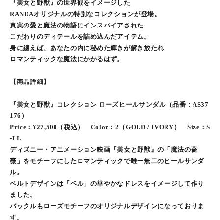
『美女と野獣』の世界観をイメージした
RANDAオリジナルの特別なコレクションが登場。
真実の愛と魔法の物語にインスパイアされた
こだわりのディテールを詰め込んだアイテム。
身に纏えば、あなたの内に秘めた輝きが解き放たれ
ロマンティックな魔法にかかるはず。
【商品詳細】
『美女と野獣』コレクション ローズヒールサンダル（品番：AS37
176）
Price：¥27,500（税込） Color：2（GOLD / IVORY） Size：S
-LL
ディズニー・アニメーション映画『美女と野獣』の「魔法の薔
薇」をモチーフにしたロマンティックで唯一無二のヒールサンダ
ル。
ベルトデザインは「ベル」の華やかなドレスをイメージして作り
ました。
バックルもローズモチーフのオリジナルデザインになっておりま
す。