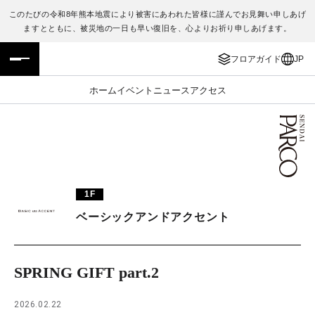
このたびの令和8年熊本地震により被害にあわれた皆様に謹んでお見舞い申しあげ
ますとともに、被災地の一日も早い復旧を、心よりお祈り申しあげます。
フロアガイド
ENGLISH
フロアガイド
JP
施設案内・アクセス
繁体字
ホーム
イベント
ニュース
アクセス
イベント・ポップアップ
簡体字
ニュース
한국어
レストラン・カフェ
ภาษาไทย
1F
TAX FREE
日本語
ベーシックアンドアクセント
PARCOメンバーズ
SPRING GIFT part.2
JP
2026.02.22