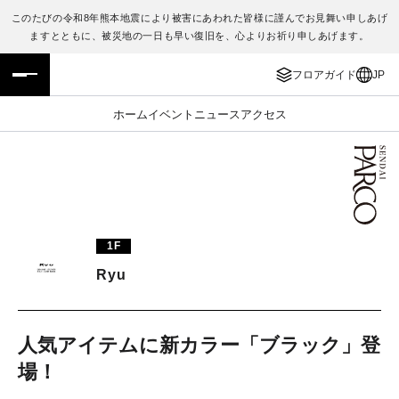
このたびの令和8年熊本地震により被害にあわれた皆様に謹んでお見舞い申しあげ
ますとともに、被災地の一日も早い復旧を、心よりお祈り申しあげます。
フロアガイド
ENGLISH
フロアガイド
JP
施設案内・アクセス
繁体字
ホーム
イベント
ニュース
アクセス
イベント・ポップアップ
簡体字
ニュース
한국어
レストラン・カフェ
ภาษาไทย
1F
TAX FREE
日本語
Ryu
PARCOメンバーズ
人気アイテムに新カラー「ブラック」登
場！
JP