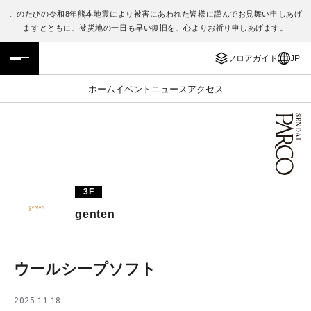
このたびの令和8年熊本地震により被害にあわれた皆様に謹んでお見舞い申しあげ
ますとともに、被災地の一日も早い復旧を、心よりお祈り申しあげます。
フロアガイド
ENGLISH
フロアガイド
JP
施設案内・アクセス
繁体字
ホーム
イベント
ニュース
アクセス
イベント・ポップアップ
簡体字
ニュース
한국어
レストラン・カフェ
ภาษาไทย
3F
TAX FREE
日本語
genten
PARCOメンバーズ
ウールシープソフト
JP
2025.11.18