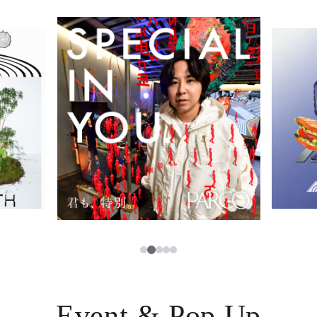
イベント・ポップアップ
簡体字
ニュース
한국어
レストラン・カフェ
ภาษาไทย
TAX FREE
日本語
PARCOメンバーズ
JP
2
1
3
4
5
Event & Pop Up