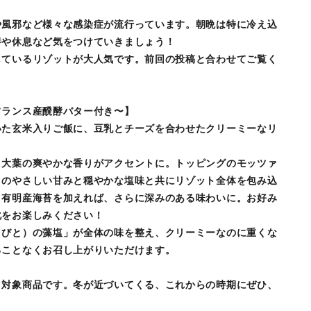
や風邪など様々な感染症が流行っています。朝晩は特に冷え込
養や休息など気をつけていきましょう！
しているリゾットが大人気です。前回の投稿と合わせてご覧く
フランス産醗酵バター付き〜】
いた玄米入りご飯に、豆乳とチーズを合わせたクリーミーなリ
、大葉の爽やかな香りがアクセントに。トッピングのモッツァ
クのやさしい甘みと穏やかな塩味と共にリゾット全体を包み込
と有明産海苔を加えれば、さらに深みのある味わいに。お好み
化をお楽しみください！
まびと）の藻塩」が全体の味を整え、クリーミーなのに重くな
ることなくお召し上がりいただけます。
ト対象商品です。冬が近づいてくる、これからの時期にぜひ、