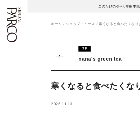
このたびの令和8年熊本
ホーム
ショップニュース
寒くなると食べたくなり
フロアガイド
ENGLISH
7F
nana's green tea
施設案内・アクセス
繁体字
イベント・ポップアップ
簡体字
寒くなると食べたくな
ニュース
한국어
2025.11.13
レストラン・カフェ
ภาษาไทย
TAX FREE
日本語