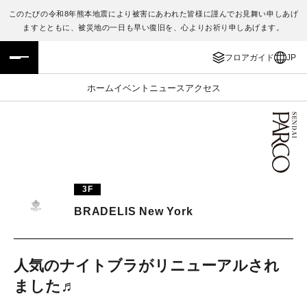
このたびの令和8年熊本地震により被害にあわれた皆様に謹んでお見舞い申しあげ
ますとともに、被災地の一日も早い復旧を、心よりお祈り申しあげます。
フロアガイド
ENGLISH
フロアガイド
JP
施設案内・アクセス
繁体字
ホーム
イベント
ニュース
アクセス
イベント・ポップアップ
簡体字
ニュース
한국어
レストラン・カフェ
ภาษาไทย
3F
TAX FREE
日本語
BRADELIS New York
PARCOメンバーズ
人気のナイトブラがリニューアルされ
ました♬
JP