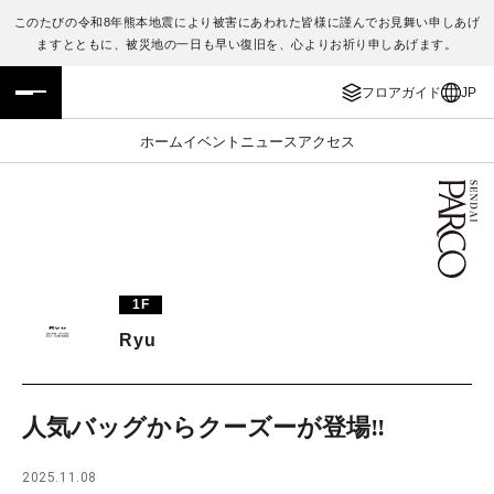
このたびの令和8年熊本地震により被害にあわれた皆様に謹んでお見舞い申しあげ
ますとともに、被災地の一日も早い復旧を、心よりお祈り申しあげます。
フロアガイド
ENGLISH
フロアガイド
JP
施設案内・アクセス
繁体字
ホーム
イベント
ニュース
アクセス
イベント・ポップアップ
簡体字
ニュース
한국어
レストラン・カフェ
ภาษาไทย
1F
TAX FREE
日本語
Ryu
PARCOメンバーズ
人気バッグからクーズーが登場‼
JP
2025.11.08