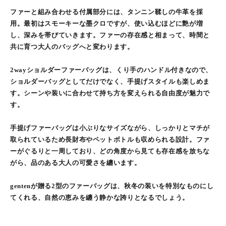
ファーと組み合わせる付属部分には、タンニン鞣しの牛革を採
用。最初はスモーキーな墨クロですが、使い込むほどに艶が増
し、深みを帯びていきます。ファーの存在感と相まって、時間と
共に育つ大人のバッグへと変わります。
2wayショルダーファーバッグは、くり手のハンドル付きなので、
ショルダーバッグとしてだけでなく、手提げスタイルも楽しめま
す。シーンや装いに合わせて持ち方を変えられる自由度が魅力で
す。
手提げファーバッグは小ぶりなサイズながら、しっかりとマチが
取られているため長財布やペットボトルも収められる設計。ファ
ーがぐるりと一周しており、どの角度から見ても存在感を放ちな
がら、品のある大人の可愛さを纏います。
gentenが贈る2型のファーバッグは、秋冬の装いを特別なものにし
てくれる、自然の恵みを纏う静かな誇りとなるでしょう。