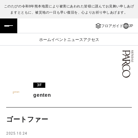
このたびの令和8年熊本地震により被害にあわれた皆様に謹んでお見舞い申しあげ
ますとともに、被災地の一日も早い復旧を、心よりお祈り申しあげます。
フロアガイド
ENGLISH
フロアガイド
JP
施設案内・アクセス
繁体字
ホーム
イベント
ニュース
アクセス
イベント・ポップアップ
簡体字
ニュース
한국어
レストラン・カフェ
ภาษาไทย
3F
TAX FREE
日本語
genten
PARCOメンバーズ
ゴートファー
JP
2025.10.24