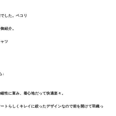
様でした。ペコリ
を御紹介。
シャツ
ら↓
伸縮性に富み、着心地だって快適楽々。
マートらしくキレイに絞ったデザインなので前を開けて羽織っ
。