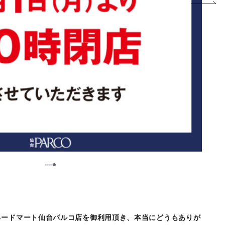
5
1
2
3
4
ネードマート仙台パルコ店を御利用頂き、本当にどうもありが