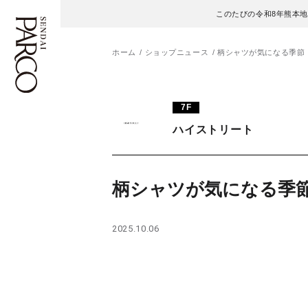
このたびの令和8年熊本
ホーム
ショップニュース
柄シャツが気になる季節
フロアガイド
ENGLISH
7F
ハイストリート
施設案内・アクセス
繁体字
イベント・ポップアップ
簡体字
柄シャツが気になる季
ニュース
한국어
2025.10.06
レストラン・カフェ
ภาษาไทย
TAX FREE
日本語