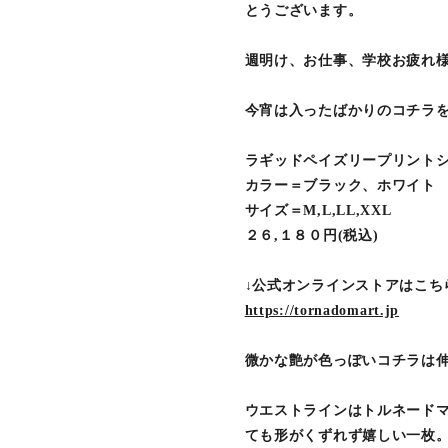
とうございます。
週明け、お仕事、学校お疲れ
今宵は入ったばかりのコチラ
ラギッドペイズリープリント
カラー＝ブラック、ホワイト
サイズ＝M,L,LL,XXL
２６,１８０円(税込)
↓公式オンラインストアはこち
https://tornadomart.jp
微かな艶が色っぽいコチラは
ウエストラインはトルネード
ても形がくずれず嬉しい一枚