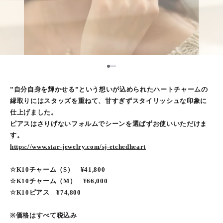
1
2
3
4
”自分自身を輝かせる”という想いが込められたハートチャームの
縁取りにはスタッズを重ねて、甘すぎずスタイリッシュな印象に
仕上げました。
ピアスはさりげないフォルムでシーンを選ばずお使いいただけま
す。
https://www.star-jewelry.com/sj-etchedheart
☆K10チャーム（S） ¥41,800
☆K10チャーム（M） ¥66,000
☆K10ピアス ¥74,800
※価格はすべて税込み