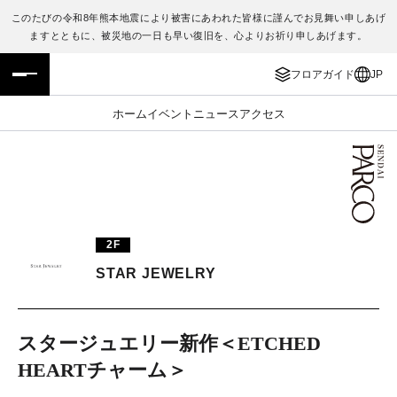
このたびの令和8年熊本地震により被害にあわれた皆様に謹んでお見舞い申しあげ
ますとともに、被災地の一日も早い復旧を、心よりお祈り申しあげます。
フロアガイド
ENGLISH
フロアガイド
JP
施設案内・アクセス
繁体字
ホーム
イベント
ニュース
アクセス
イベント・ポップアップ
簡体字
ニュース
한국어
レストラン・カフェ
ภาษาไทย
2F
TAX FREE
日本語
STAR JEWELRY
PARCOメンバーズ
スタージュエリー新作＜ETCHED
HEARTチャーム＞
JP