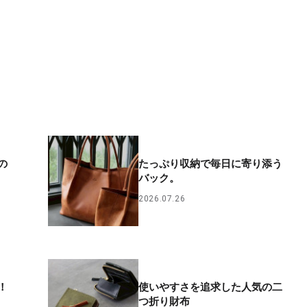
の
たっぷり収納で毎日に寄り添う
バック。
2026.07.26
！
使いやすさを追求した人気の二
つ折り財布