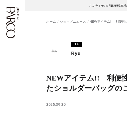
このたびの令和8年熊本
ホーム
ショップニュース
NEWアイテム!! 利便
フロアガイド
ENGLISH
1F
Ryu
施設案内・アクセス
繁体字
イベント・ポップアップ
簡体字
NEWアイテム!! 利便
ニュース
한국어
たショルダーバッグの
レストラン・カフェ
ภาษาไทย
2025.09.20
TAX FREE
日本語