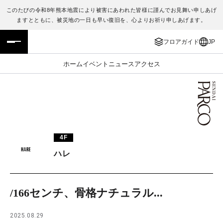
このたびの令和8年熊本地震により被害にあわれた皆様に謹んでお見舞い申しあげ
ますとともに、被災地の一日も早い復旧を、心よりお祈り申しあげます。
フロアガイド
ENGLISH
フロアガイド
JP
施設案内・アクセス
繁体字
ホーム
イベント
ニュース
アクセス
イベント・ポップアップ
簡体字
ニュース
한국어
レストラン・カフェ
ภาษาไทย
4F
TAX FREE
日本語
ハレ
PARCOメンバーズ
/166センチ、骨格ナチュラル...
JP
2025.08.29