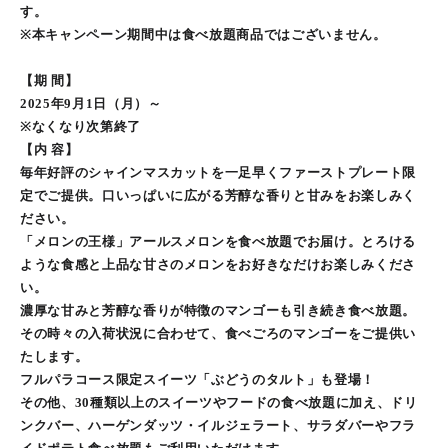
す。
※本キャンペーン期間中は食べ放題商品ではございません。
【期 間】
2025年9⽉1⽇（月）～
※なくなり次第終了
【内 容】
毎年好評のシャインマスカットを一足早くファーストプレート限
定でご提供。口いっぱいに広がる芳醇な香りと甘みをお楽しみく
ださい。
「メロンの王様」アールスメロンを食べ放題でお届け。とろける
ような食感と上品な甘さのメロンをお好きなだけお楽しみくださ
い。
濃厚な⽢みと芳醇な⾹りが特徴のマンゴーも引き続き食べ放題。
その時々の入荷状況に合わせて、食べごろのマンゴーをご提供い
たします。
フルパラコース限定スイーツ「ぶどうのタルト」も登場！
その他、30種類以上のスイーツやフードの⾷べ放題に加え、ドリ
ンクバー、ハーゲンダッツ・イルジェラート、サラダバーやフラ