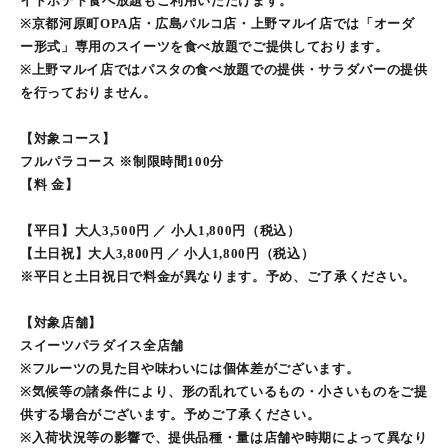
イドポテト⾷べ放題もご利⽤いただけます。
※京都河原町OPA店・広島パルコ店・上野マルイ店では「オーダ
ー形式」専用のスイーツを食べ放題でご提供しております。
※上野マルイ店ではパスタの食べ放題での提供・サラダバーの提供
を行っておりません。
【対象コース】
フルパラコース ※制限時間100分
【料 ⾦】
【平日】⼤⼈3,500円 ／ ⼩⼈1,800円（税込）
【土日祝】⼤⼈3,800円 ／ ⼩⼈1,800円（税込）
※平日と土日祝日で料金が異なります。予め、ご了承ください。
【対象店舗】
スイーツパラダイス全店舗
※フルーツの見た目や味わいには個体差がございます。
※気候等の諸条件により、形の乱れているもの・小さいものをご提
供する場合がございます。予めご了承ください。
※入荷状況等の影響で、提供品種・量は店舗や時期によって異なり