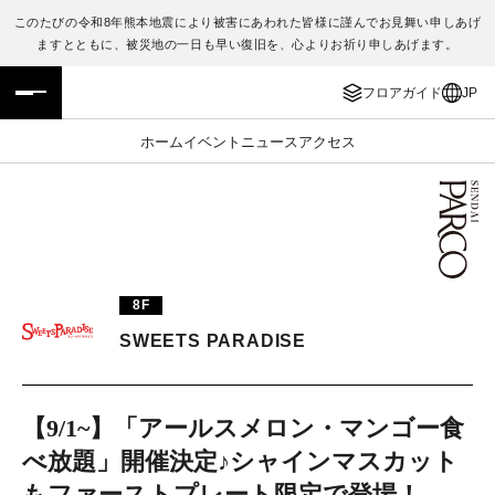
このたびの令和8年熊本地震により被害にあわれた皆様に謹んでお見舞い申しあげ
ますとともに、被災地の一日も早い復旧を、心よりお祈り申しあげます。
フロアガイド
ENGLISH
フロアガイド
JP
施設案内・アクセス
繁体字
ホーム
イベント
ニュース
アクセス
イベント・ポップアップ
簡体字
ニュース
한국어
レストラン・カフェ
ภาษาไทย
8F
TAX FREE
日本語
SWEETS PARADISE
PARCOメンバーズ
【9/1~】「アールスメロン・マンゴー食
べ放題」開催決定♪シャインマスカット
JP
もファーストプレート限定で登場！