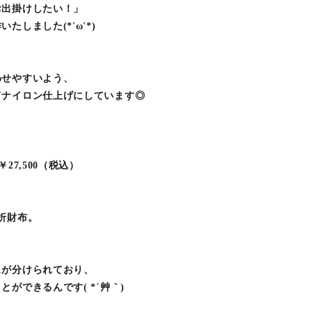
お出掛けしたい！」
しました(*'ω'*)
わせやすいよう、
てナイロン仕上げにしています◎
27,500（税込）
折財布。
スが分けられており、
ができるんです( *´艸｀)