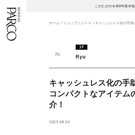
このたびの令和8年熊本
ホーム
ショップニュース
キャッシュレス化の手助け
フロアガイド
ENGLISH
1F
Ryu
施設案内・アクセス
繁体字
イベント・ポップアップ
簡体字
キャッシュレス化の手助
ニュース
한국어
コンパクトなアイテム
介！
レストラン・カフェ
ภาษาไทย
TAX FREE
日本語
2025.08.30