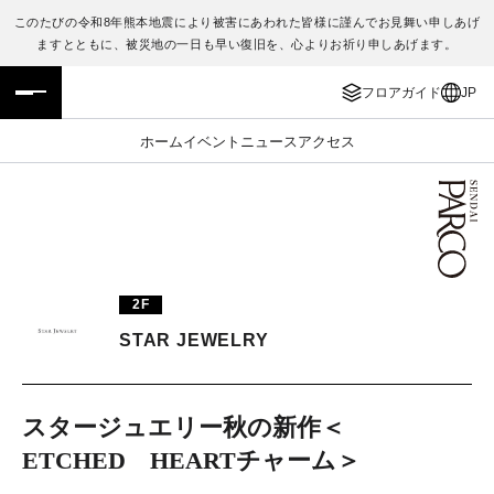
このたびの令和8年熊本地震により被害にあわれた皆様に謹んでお見舞い申しあげ
ますとともに、被災地の一日も早い復旧を、心よりお祈り申しあげます。
フロアガイド
ENGLISH
フロアガイド
JP
施設案内・アクセス
繁体字
ホーム
イベント
ニュース
アクセス
イベント・ポップアップ
簡体字
ニュース
한국어
レストラン・カフェ
ภาษาไทย
2F
TAX FREE
日本語
STAR JEWELRY
PARCOメンバーズ
スタージュエリー秋の新作＜
ETCHED HEARTチャーム＞
JP