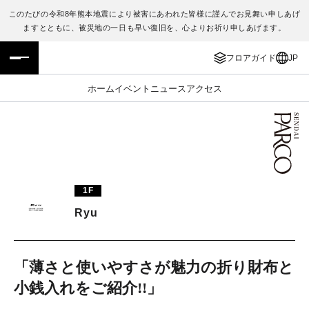
このたびの令和8年熊本地震により被害にあわれた皆様に謹んでお見舞い申しあげ
ますとともに、被災地の一日も早い復旧を、心よりお祈り申しあげます。
フロアガイド
ENGLISH
フロアガイド
JP
施設案内・アクセス
繁体字
ホーム
イベント
ニュース
アクセス
イベント・ポップアップ
簡体字
ニュース
한국어
レストラン・カフェ
ภาษาไทย
1F
TAX FREE
日本語
Ryu
PARCOメンバーズ
「薄さと使いやすさが魅力の折り財布と
小銭入れをご紹介!!」
JP