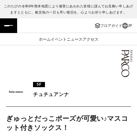
このたびの令和8年熊本地震により被害にあわれた皆様に謹んでお見舞い申しあげ
ますとともに、被災地の一日も早い復旧を、心よりお祈り申しあげます。
フロアガイド
ENGLISH
フロアガイド
JP
施設案内・アクセス
繁体字
ホーム
イベント
ニュース
アクセス
イベント・ポップアップ
簡体字
ニュース
한국어
レストラン・カフェ
ภาษาไทย
5F
TAX FREE
日本語
チュチュアンナ
PARCOメンバーズ
ぎゅっとだっこポーズが可愛い♪マスコ
ット付きソックス！
JP