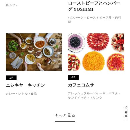
ローストビーフとハンバー
猫カフェ
グ YOSHIMI
ハンバーグ・ローストビーフ丼・肉料
理
4F
1F
カフェコムサ
ニシキヤ キッチン
フレッシュフルーツケーキ・パスタ・
カレー・レトルト食品
サンドイッチ・ドリンク
SCROLL
もっと見る