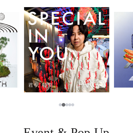
イベント・ポップアップ
簡体字
ニュース
한국어
レストラン・カフェ
ภาษาไทย
TAX FREE
日本語
PARCOメンバーズ
JP
3
1
2
4
5
Event & Pop Up