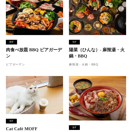
RF
5F
肉食べ放題 BBQ ビアガーデ
陽菜（ひんな）- 麻辣湯・火
ン
鍋・BBQ
ビアガーデン
麻辣湯・火鍋・BBQ
5F
9F
Cat Café MOFF