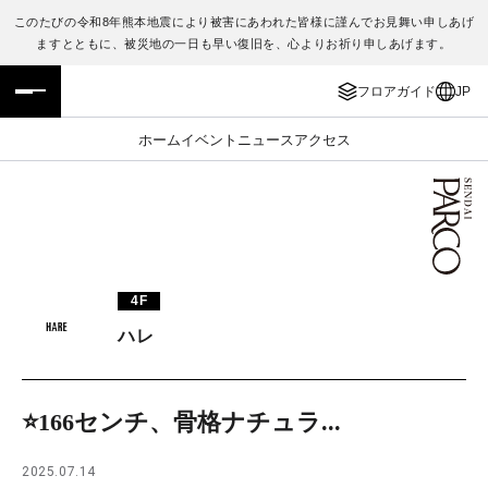
このたびの令和8年熊本地震により被害にあわれた皆様に謹んでお見舞い申しあげ
ますとともに、被災地の一日も早い復旧を、心よりお祈り申しあげます。
フロアガイド
ENGLISH
フロアガイド
JP
施設案内・アクセス
繁体字
ホーム
イベント
ニュース
アクセス
イベント・ポップアップ
簡体字
ニュース
한국어
レストラン・カフェ
ภาษาไทย
4F
TAX FREE
日本語
ハレ
PARCOメンバーズ
⭐️166センチ、骨格ナチュラ...
JP
2025.07.14