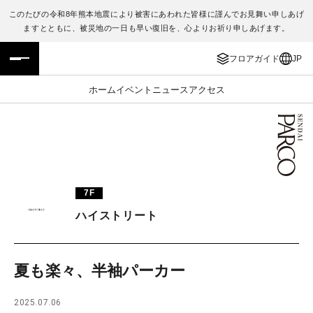
このたびの令和8年熊本地震により被害にあわれた皆様に謹んでお見舞い申しあげ
ますとともに、被災地の一日も早い復旧を、心よりお祈り申しあげます。
フロアガイド
ENGLISH
フロアガイド
JP
施設案内・アクセス
繁体字
ホーム
イベント
ニュース
アクセス
イベント・ポップアップ
簡体字
ニュース
한국어
レストラン・カフェ
ภาษาไทย
7F
TAX FREE
日本語
ハイストリート
PARCOメンバーズ
夏も楽々、半袖パーカー
JP
2025.07.06