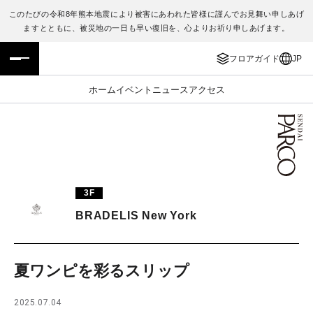
このたびの令和8年熊本地震により被害にあわれた皆様に謹んでお見舞い申しあげ
ますとともに、被災地の一日も早い復旧を、心よりお祈り申しあげます。
フロアガイド
ENGLISH
フロアガイド
JP
施設案内・アクセス
繁体字
ホーム
イベント
ニュース
アクセス
イベント・ポップアップ
簡体字
ニュース
한국어
レストラン・カフェ
ภาษาไทย
3F
TAX FREE
日本語
BRADELIS New York
PARCOメンバーズ
夏ワンピを彩るスリップ
JP
2025.07.04