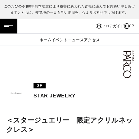
このたびの令和8年熊本地震により被害にあわれた皆様に謹んでお見舞い申しあげ
ますとともに、被災地の一日も早い復旧を、心よりお祈り申しあげます。
フロアガイド
ENGLISH
フロアガイド
JP
施設案内・アクセス
繁体字
ホーム
イベント
ニュース
アクセス
イベント・ポップアップ
簡体字
ニュース
한국어
レストラン・カフェ
ภาษาไทย
2F
TAX FREE
日本語
STAR JEWELRY
PARCOメンバーズ
＜スタージュエリー 限定アクリルネッ
クレス＞
JP