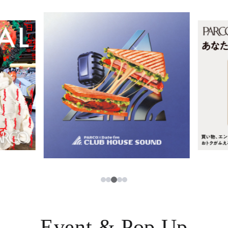
イベント・ポップアップ
簡体字
ニュース
한국어
レストラン・カフェ
ภาษาไทย
TAX FREE
日本語
PARCOメンバーズ
JP
3
1
2
4
5
Event & Pop Up