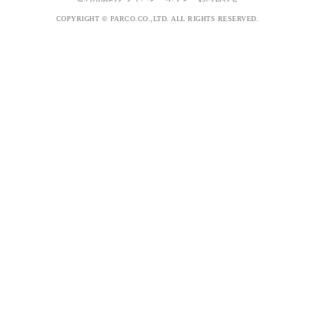
COPYRIGHT © PARCO.CO.,LTD. ALL RIGHTS RESERVED.