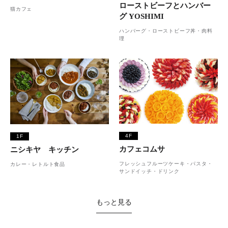
ローストビーフとハンバー
猫カフェ
グ YOSHIMI
ハンバーグ・ローストビーフ丼・肉料
理
4F
1F
カフェコムサ
ニシキヤ キッチン
フレッシュフルーツケーキ・パスタ・
カレー・レトルト食品
サンドイッチ・ドリンク
もっと見る