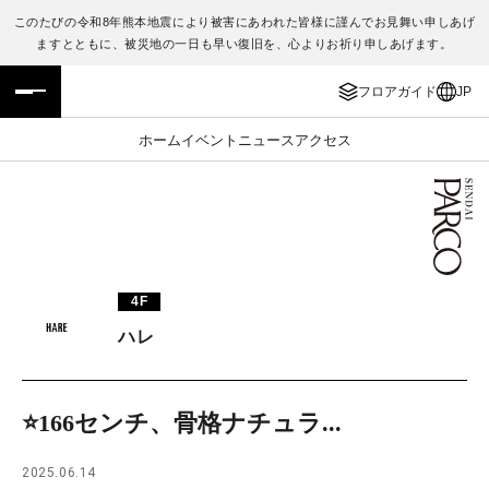
このたびの令和8年熊本地震により被害にあわれた皆様に謹んでお見舞い申しあげ
ますとともに、被災地の一日も早い復旧を、心よりお祈り申しあげます。
フロアガイド
ENGLISH
フロアガイド
JP
施設案内・アクセス
繁体字
ホーム
イベント
ニュース
アクセス
イベント・ポップアップ
簡体字
ニュース
한국어
レストラン・カフェ
ภาษาไทย
4F
TAX FREE
日本語
ハレ
PARCOメンバーズ
⭐️166センチ、骨格ナチュラ...
JP
2025.06.14