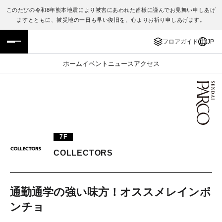
このたびの令和8年熊本地震により被害にあわれた皆様に謹んでお見舞い申しあげ
ますとともに、被災地の一日も早い復旧を、心よりお祈り申しあげます。
フロアガイド
ENGLISH
フロアガイド
JP
施設案内・アクセス
繁体字
ホーム
イベント
ニュース
アクセス
イベント・ポップアップ
簡体字
ニュース
한국어
レストラン・カフェ
ภาษาไทย
7F
TAX FREE
日本語
COLLECTORS
PARCOメンバーズ
通勤通学の強い味方！オススメレインポ
ンチョ
JP