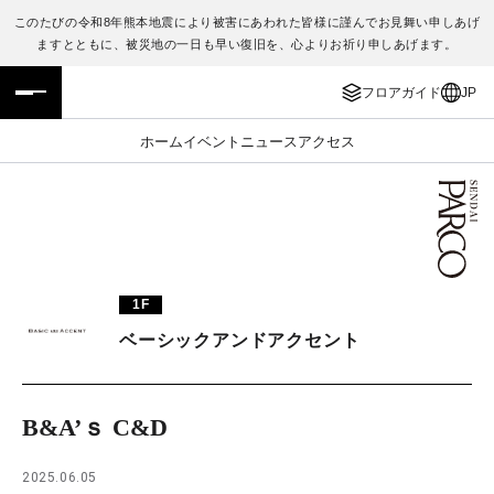
このたびの令和8年熊本地震により被害にあわれた皆様に謹んでお見舞い申しあげ
ますとともに、被災地の一日も早い復旧を、心よりお祈り申しあげます。
フロアガイド
ENGLISH
フロアガイド
JP
施設案内・アクセス
繁体字
ホーム
イベント
ニュース
アクセス
イベント・ポップアップ
簡体字
ニュース
한국어
レストラン・カフェ
ภาษาไทย
1F
TAX FREE
日本語
ベーシックアンドアクセント
PARCOメンバーズ
B&A’ｓ C&D
JP
2025.06.05