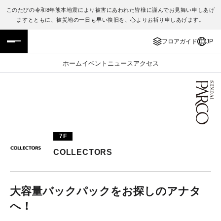
このたびの令和8年熊本地震により被害にあわれた皆様に謹んでお見舞い申しあげ
ますとともに、被災地の一日も早い復旧を、心よりお祈り申しあげます。
フロアガイド
ENGLISH
フロアガイド
JP
施設案内・アクセス
繁体字
ホーム
イベント
ニュース
アクセス
イベント・ポップアップ
簡体字
ニュース
한국어
レストラン・カフェ
ภาษาไทย
7F
TAX FREE
日本語
COLLECTORS
PARCOメンバーズ
大容量バックパックをお探しのアナタ
へ！
JP