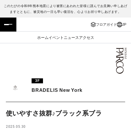
このたびの令和8年熊本地震により被害にあわれた皆様に謹んでお見舞い申しあげ
ますとともに、被災地の一日も早い復旧を、心よりお祈り申しあげます。
フロアガイド
ENGLISH
フロアガイド
JP
施設案内・アクセス
繁体字
ホーム
イベント
ニュース
アクセス
イベント・ポップアップ
簡体字
ニュース
한국어
レストラン・カフェ
ภาษาไทย
3F
TAX FREE
日本語
BRADELIS New York
PARCOメンバーズ
使いやすさ抜群♪ブラック系ブラ
JP
2025.05.30