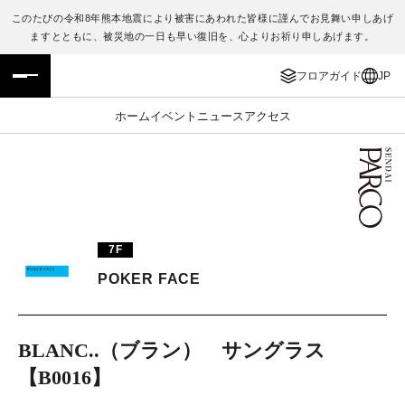
このたびの令和8年熊本地震により被害にあわれた皆様に謹んでお見舞い申しあげ
ますとともに、被災地の一日も早い復旧を、心よりお祈り申しあげます。
フロアガイド
ENGLISH
フロアガイド
JP
施設案内・アクセス
繁体字
ホーム
イベント
ニュース
アクセス
イベント・ポップアップ
簡体字
ニュース
한국어
レストラン・カフェ
ภาษาไทย
7F
TAX FREE
日本語
POKER FACE
PARCOメンバーズ
BLANC..（ブラン） サングラス
【B0016】
JP