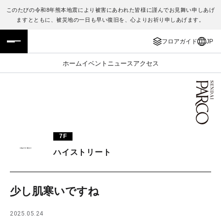
このたびの令和8年熊本地震により被害にあわれた皆様に謹んでお見舞い申しあげ
ますとともに、被災地の一日も早い復旧を、心よりお祈り申しあげます。
フロアガイド
ENGLISH
フロアガイド
JP
施設案内・アクセス
繁体字
ホーム
イベント
ニュース
アクセス
イベント・ポップアップ
簡体字
ニュース
한국어
レストラン・カフェ
ภาษาไทย
7F
TAX FREE
日本語
ハイストリート
PARCOメンバーズ
少し肌寒いですね
JP
2025.05.24