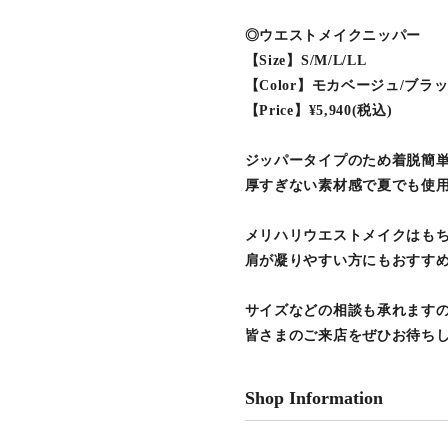
◎ウエストメイクニッパー
【Size】S/M/L/LL
【Color】モカベージュ/ブラ
【Price】¥5,940(税込)
ジッパータイプのため着脱簡
厚すぎない素材感で夏でも使用し
メリハリウエストメイクはも
肩が凝りやすい方にもおすす
サイズなどの相談も承れます
皆さまのご来店をぜひお待ちしております
Shop Information