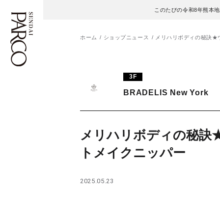
このたびの令和8年熊本
ホーム
ショップニュース
メリハリボディの秘訣★
フロアガイド
ENGLISH
3F
BRADELIS New York
施設案内・アクセス
繁体字
イベント・ポップアップ
簡体字
メリハリボディの秘訣
ニュース
한국어
トメイクニッパー
レストラン・カフェ
ภาษาไทย
2025.05.23
TAX FREE
日本語