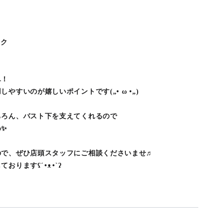
ック
単！
やすいのが嬉しいポイントです(„• ω •„)
ちろん、バスト下を支えてくれるので
め✨
ので、ぜひ店頭スタッフにご相談くださいませ♬
ʕ⁠´⁠•⁠ᴥ⁠•⁠`⁠ʔ