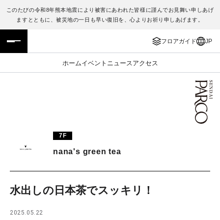
このたびの令和8年熊本地震により被害にあわれた皆様に謹んでお見舞い申しあげ
ますとともに、被災地の一日も早い復旧を、心よりお祈り申しあげます。
フロアガイド
ENGLISH
フロアガイド
JP
施設案内・アクセス
繁体字
ホーム
イベント
ニュース
アクセス
イベント・ポップアップ
簡体字
ニュース
한국어
レストラン・カフェ
ภาษาไทย
7F
TAX FREE
日本語
nana's green tea
PARCOメンバーズ
水出しの日本茶でスッキリ！
JP
2025.05.22