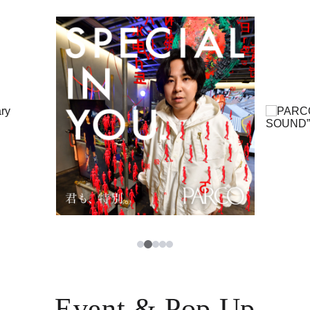
イベント・ポップアップ
簡体字
ニュース
한국어
レストラン・カフェ
ภาษาไทย
TAX FREE
日本語
PARCOメンバーズ
JP
2
1
3
4
5
Event & Pop Up