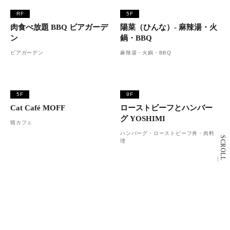
RF
5F
肉食べ放題 BBQ ビアガーデ
陽菜（ひんな）- 麻辣湯・火
ン
鍋・BBQ
ビアガーデン
麻辣湯・火鍋・BBQ
5F
9F
Cat Café MOFF
ローストビーフとハンバー
グ YOSHIMI
猫カフェ
ハンバーグ・ローストビーフ丼・肉料
SCROLL
理
1F
4F
ニシキヤ キッチン
カフェコムサ
カレー・レトルト食品
フレッシュフルーツケーキ・パスタ・
サンドイッチ・ドリンク