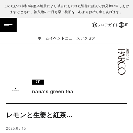
このたびの令和8年熊本地震により被害にあわれた皆様に謹んでお見舞い申しあげ
ますとともに、被災地の一日も早い復旧を、心よりお祈り申しあげます。
フロアガイド
ENGLISH
フロアガイド
JP
施設案内・アクセス
繁体字
ホーム
イベント
ニュース
アクセス
イベント・ポップアップ
簡体字
ニュース
한국어
レストラン・カフェ
ภาษาไทย
7F
TAX FREE
日本語
nana's green tea
PARCOメンバーズ
レモンと生姜と紅茶…
JP
2025.05.15