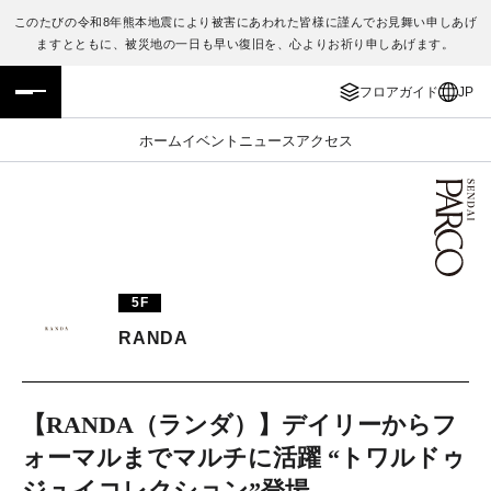
このたびの令和8年熊本地震により被害にあわれた皆様に謹んでお見舞い申しあげ
ますとともに、被災地の一日も早い復旧を、心よりお祈り申しあげます。
フロアガイド
ENGLISH
フロアガイド
JP
施設案内・アクセス
繁体字
ホーム
イベント
ニュース
アクセス
イベント・ポップアップ
簡体字
ニュース
한국어
レストラン・カフェ
ภาษาไทย
5F
TAX FREE
日本語
RANDA
PARCOメンバーズ
【RANDA（ランダ）】デイリーからフ
ォーマルまでマルチに活躍 “トワルドゥ
JP
ジュイコレクション”登場