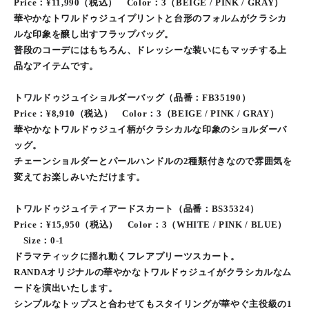
Price：¥11,990（税込） Color：3（BEIGE / PINK / GRAY）
華やかなトワルドゥジュイプリントと台形のフォルムがクラシカ
ルな印象を醸し出すフラップバッグ。
普段のコーデにはもちろん、ドレッシーな装いにもマッチする上
品なアイテムです。
トワルドゥジュイショルダーバッグ（品番：FB35190）
Price：¥8,910（税込） Color：3（BEIGE / PINK / GRAY）
華やかなトワルドゥジュイ柄がクラシカルな印象のショルダーバ
ッグ。
チェーンショルダーとパールハンドルの2種類付きなので雰囲気を
変えてお楽しみいただけます。
トワルドゥジュイティアードスカート（品番：BS35324）
Price：¥15,950（税込） Color：3（WHITE / PINK / BLUE）
Size：0-1
ドラマティックに揺れ動くフレアプリーツスカート。
RANDAオリジナルの華やかなトワルドゥジュイがクラシカルなム
ードを演出いたします。
シンプルなトップスと合わせてもスタイリングが華やぐ主役級の1