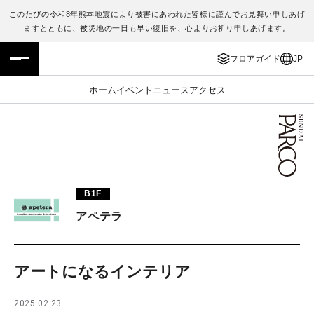
このたびの令和8年熊本地震により被害にあわれた皆様に謹んでお見舞い申しあげ
ますとともに、被災地の一日も早い復旧を、心よりお祈り申しあげます。
フロアガイド
ENGLISH
フロアガイド
JP
施設案内・アクセス
繁体字
ホーム
イベント
ニュース
アクセス
イベント・ポップアップ
簡体字
ニュース
한국어
レストラン・カフェ
ภาษาไทย
B1F
TAX FREE
日本語
アペテラ
PARCOメンバーズ
アートになるインテリア
JP
2025.02.23