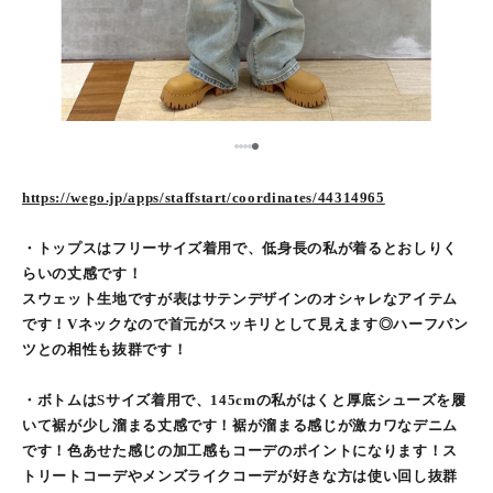
5
1
2
3
4
https://wego.jp/apps/staffstart/coordinates/44314965
・トップスはフリーサイズ着用で、低身長の私が着るとおしりく
らいの丈感です！
スウェット生地ですが表はサテンデザインのオシャレなアイテム
です！Vネックなので首元がスッキリとして見えます◎ハーフパン
ツとの相性も抜群です！
・ボトムはSサイズ着用で、145cmの私がはくと厚底シューズを履
いて裾が少し溜まる丈感です！裾が溜まる感じが激カワなデニム
です！色あせた感じの加工感もコーデのポイントになります！ス
トリートコーデやメンズライクコーデが好きな方は使い回し抜群