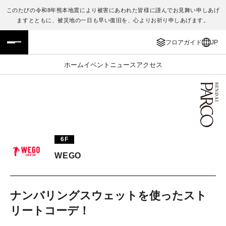
このたびの令和8年熊本地震により被害にあわれた皆様に謹んでお見舞い申しあげ
ますとともに、被災地の一日も早い復旧を、心よりお祈り申しあげます。
フロアガイド
ENGLISH
フロアガイド
JP
施設案内・アクセス
繁体字
ホーム
イベント
ニュース
アクセス
イベント・ポップアップ
簡体字
ニュース
한국어
レストラン・カフェ
ภาษาไทย
6F
TAX FREE
日本語
WEGO
PARCOメンバーズ
ナンバリングスウェットを使ったスト
リートコーデ！
JP