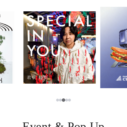
イベント・ポップアップ
簡体字
ニュース
한국어
レストラン・カフェ
ภาษาไทย
TAX FREE
日本語
PARCOメンバーズ
JP
3
1
2
4
5
Event & Pop Up