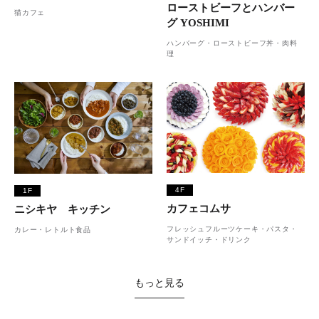
ローストビーフとハンバー
猫カフェ
グ YOSHIMI
ハンバーグ・ローストビーフ丼・肉料
理
4F
1F
カフェコムサ
ニシキヤ キッチン
フレッシュフルーツケーキ・パスタ・
カレー・レトルト食品
サンドイッチ・ドリンク
もっと見る