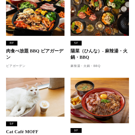
RF
5F
肉食べ放題 BBQ ビアガーデ
陽菜（ひんな）- 麻辣湯・火
ン
鍋・BBQ
ビアガーデン
麻辣湯・火鍋・BBQ
5F
9F
Cat Café MOFF