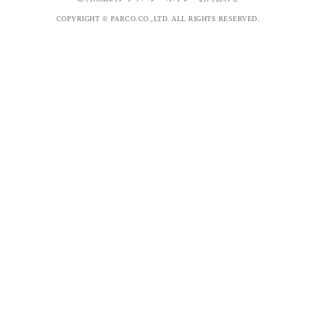
COPYRIGHT © PARCO.CO.,LTD. ALL RIGHTS RESERVED.