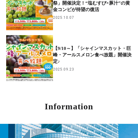
祭」開催決定！“塩むすび×豚汁”の黄
金コンビが待望の復活
2025.10.07
【9/10～】「シャインマスカット・巨
峰・アールスメロン食べ放題」開催決
定♪
2025.09.23
Information