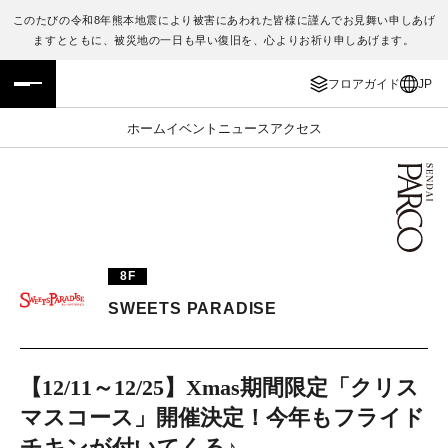
このたびの令和8年熊本地震により被害にあわれた皆様に謹んでお見舞い申しあげ
ますとともに、被災地の一日も早い復旧を、心よりお祈り申しあげます。
フロアガイド
ENGLISH
フロアガイド
JP
施設案内・アクセス
繁体字
ホーム
イベント
ニュース
アクセス
イベント・ポップアップ
簡体字
ニュース
한국어
レストラン・カフェ
ภาษาไทย
8F
TAX FREE
日本語
SWEETS PARADISE
PARCOメンバーズ
【12/11～12/25】Xmas期間限定「クリス
マスコース」開催決定！今年もフライド
JP
チキンが付いてくる♪