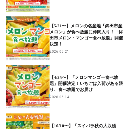
【5/21〜】メロンの名産地「鉾田市産
メロン」が食べ放題に仲間入り！「鉾
田市メロン・マンゴー食べ放題」開催
決定！
2026.05.21
【4/25〜】「メロンマンゴー食べ放
題」開催決定！いちごは入荷がある限
り、食べ放題でお届け
2026.05.14
【10/10〜】「スイパラ秋の大収穫