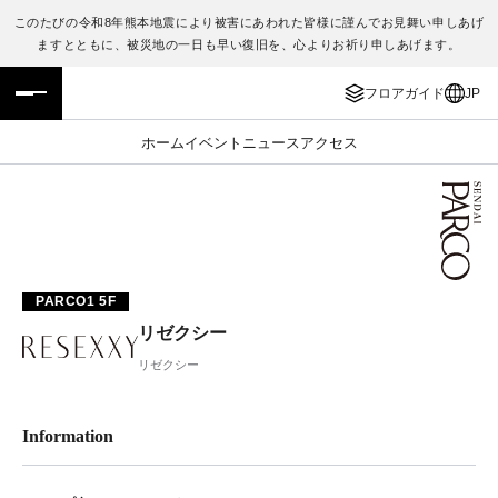
このたびの令和8年熊本地震により被害にあわれた皆様に謹んでお見舞い申しあげ
ますとともに、被災地の一日も早い復旧を、心よりお祈り申しあげます。
フロアガイド
ENGLISH
フロアガイド
JP
施設案内・アクセス
繁体字
ホーム
イベント
ニュース
アクセス
イベント・ポップアップ
簡体字
ニュース
한국어
レストラン・カフェ
ภาษาไทย
PARCO1 5F
リゼクシー
TAX FREE
日本語
リゼクシー
PARCOメンバーズ
Information
JP