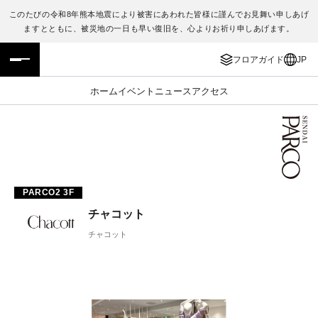
このたびの令和8年熊本地震により被害にあわれた皆様に謹んでお見舞い申しあげ
ますとともに、被災地の一日も早い復旧を、心よりお祈り申しあげます。
フロアガイド
ENGLISH
フロアガイド
JP
施設案内・アクセス
繁体字
ホーム
イベント
ニュース
アクセス
イベント・ポップアップ
簡体字
ニュース
한국어
レストラン・カフェ
ภาษาไทย
PARCO2 3F
TAX FREE
日本語
チャコット
チャコット
PARCOメンバーズ
JP