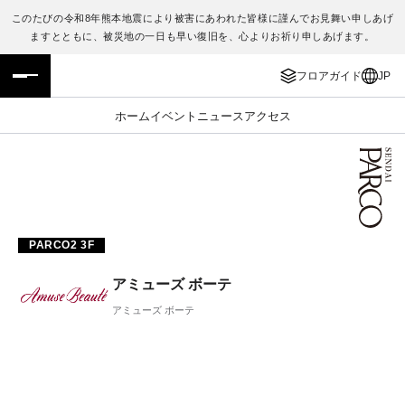
このたびの令和8年熊本地震により被害にあわれた皆様に謹んでお見舞い申しあげ
ますとともに、被災地の一日も早い復旧を、心よりお祈り申しあげます。
フロアガイド
ENGLISH
フロアガイド
JP
施設案内・アクセス
繁体字
ホーム
イベント
ニュース
アクセス
イベント・ポップアップ
簡体字
ニュース
한국어
レストラン・カフェ
ภาษาไทย
PARCO2 3F
TAX FREE
日本語
アミューズ ボーテ
アミューズ ボーテ
PARCOメンバーズ
JP