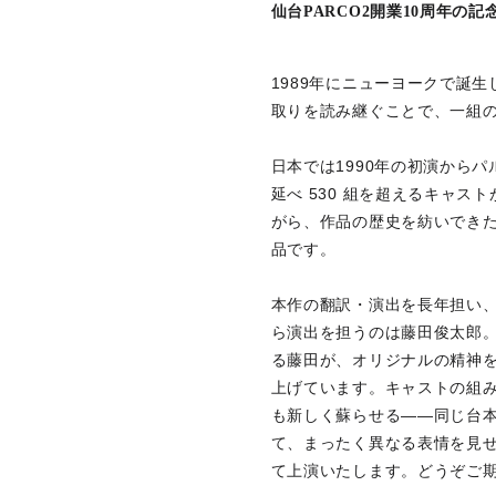
仙台PARCO2開業10周年
1989年にニューヨークで誕
取りを読み継ぐことで、一組
日本では1990年の初演から
延べ 530 組を超えるキャ
がら、作品の歴史を紡いでき
品です。
本作の翻訳・演出を長年担い、
ら演出を担うのは藤田俊太郎。
る藤田が、オリジナルの精神
上げています。キャストの組
も新しく蘇らせる――同じ台
て、まったく異なる表情を見せ
て上演いたします。どうぞご