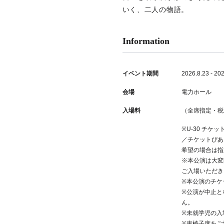
いく、二人の物語。
Information
イベント期間
2026.8.23 - 20
会場
電力ホール
入場料
（全席指定・税込）
※U-30 チ
／チケットぴあ
希望の場合は指
※本公演は大変
ご入場いただき
※本公演のチケ
※公演が中止と
ん。
※未就学児の入
※車椅子席をご