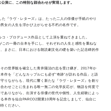
の記念公演に、この特別な顔合わせが実現します。
生した『ラヴ・レターズ』は、たった二人の俳優が手紙のやり
の男女の人生を浮かび上がらせる不朽の名作です。
パルコ・プロデュース作品として上演を重ねてきました。
ストがこの一冊の台本を手にし、それぞれの人生と感性を重ねな
た、まさに、日本における朗読劇文化の礎を築いた記念碑的作
その世界観を確立した青井陽治の志を受け継ぎ、2017年か
本作を「どんなカップルにも必ず“奇跡”が訪れる作品」と語
を守りながらも、現代に響く新たな『ラヴ・レターズ』を創り
み合わせごとに生まれる唯一無二の化学反応が、物語を何度で
本でありながら、出演する俳優の世代や個性、人生経験によっ
る本作を仙台PARCO2開業10周年を記念しまして、仙台に
期待ください。