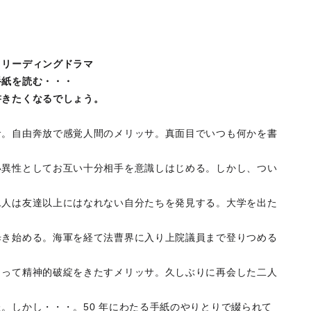
、リーディングドラマ
手紙を読む・・・
書きたくなるでしょう。
サ。自由奔放で感覚人間のメリッサ。真面目でいつも何かを書
い異性としてお互い十分相手を意識しはじめる。しかし、つい
二人は友達以上にはなれない自分たちを発見する。大学を出た
歩き始める。海軍を経て法曹界に入り上院議員まで登りつめる
まって精神的破綻をきたすメリッサ。久しぶりに再会した二人
。しかし・・・。50 年にわたる手紙のやりとりで綴られて