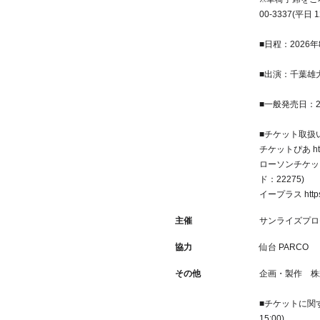
00-3337(平
■日程：2026年8
■出演：千葉雄大
■一般発売日：20
■チケット取扱
チケットぴあ
ht
ローソンチケ
ド：22275)
イープラス
http
主催
サンライズプロ
協力
仙台 PARCO
その他
企画・製作 株
■チケットに関す
15:00)