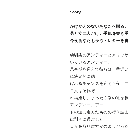
Story
かけがえのないあなたへ贈る
男と女二人だけ。手紙を書き
今夜あなたもラヴ・レターを
幼馴染のアンディーとメリッ
いているアンディー。
思春期を迎えて彼らは一番近
に決定的に結
ばれるチャンスを迎えた夜、
二人はそれぞ
れ結婚し、まったく別の道を
アンディー。アー
トの道に進んだものの行き詰
は別々に過ごした
日々を取り戻すかのようだった