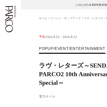
このたびの令和8年熊本
ホーム
イベント・ポップアップ
ラヴ・レターズ～SENDA
フロアガイド
ENGLISH
予告
2026.8.23 - 2026.8.23
施設案内・アクセス
繁体字
POPUP/EVENT/ENTERTAINMENT
イベント・ポップアップ
簡体字
ラヴ・レターズ～SEND
ニュース
한국어
PARCO2 10th Anniversa
Special～
レストラン・カフェ
ภาษาไทย
TAX FREE
日本語
電力ホール