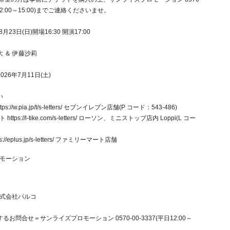
日 12:00～15:00)までご連絡くださいませ。
月23日(日)開場16:30 開演17:00
 ＆ 伊藤沙莉
26年7月11日(土)
い
tps://w.pia.jp/t/s-letters/
セブンイレブン店舗(P コード：543-486)
ット
https://l-tike.com/s-letters/
ローソン、ミニストップ店内 Loppi(L コー
s://eplus.jp/s-letters/
ファミリーマート店舗
モーション
式会社パルコ
るお問合せ＝サンライズプロモーション 0570-00-3337(平日12:00～