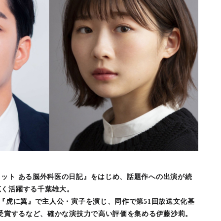
ット ある脳外科医の日記』をはじめ、話題作への出演が続
広く活躍する
千葉雄大
。
説『虎に翼』で主人公・寅子を演じ、同作で第51回放送文化基
を受賞するなど、確かな演技力で高い評価を集める
伊藤沙莉
。