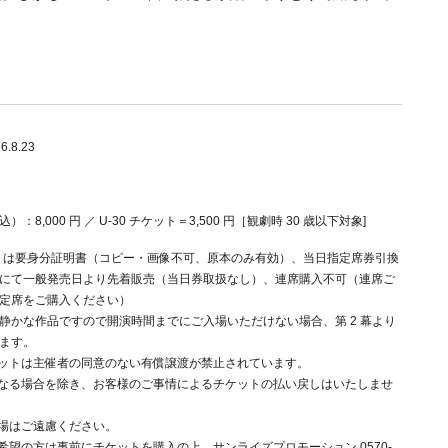
26.8.23
：8,000 円 ／ U-30 チケット＝3,500 円［観劇時 30 歳以下対象]
ケットは要身分証明書（コピー・画像不可、原本のみ有効）、当日指定席券引換
にて一般発売日より先着販売（当日券取扱なし）、連席購入不可（連席ご
定席をご購入ください）
静かな作品ですので開演時間までにご入場いただけない場合、第 2 幕より
ます。
ットは主催者の同意のない有償譲渡が禁止されています。
なる場合を除き、お客様のご事情によるチケットの払い戻しはいたしませ
場はご遠慮ください。
希望の方は事前にチケットを購入の上、サンライズプロモーション 0570-