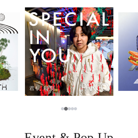
イベント・ポップアップ
簡体字
ニュース
한국어
レストラン・カフェ
ภาษาไทย
TAX FREE
日本語
PARCOメンバーズ
JP
2
1
3
4
5
Event & Pop Up