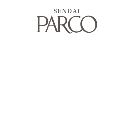
POPUP / GALLERY / EVENT /
ENTERTAINMENT
POPUP / EVENT / E
開催中
2026.08.06
2026.08.23
本日最終日
2026.08.07
Qualia 10周年記念展
エンタメの杜〜サマ
ャスがやってくる！